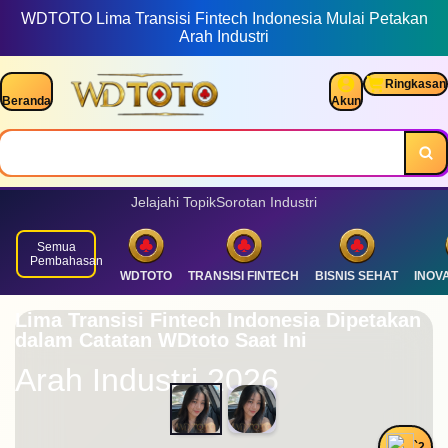
WDTOTO Lima Transisi Fintech Indonesia Mulai Petakan
Ikuti arah industri dan dampak ekonomi berkelanjutan.
Arah Industri
Ringkasan
Beranda
Akun
Jelajahi Topik
Sorotan Industri
Semua
Pembahasan
WDTOTO
TRANSISI FINTECH
BISNIS SEHAT
INOVA
Lima Transisi Fintech Indonesia Dipetakan
dalam Catatan WDtoto Saat Ini
Arah Industri 2026
`2