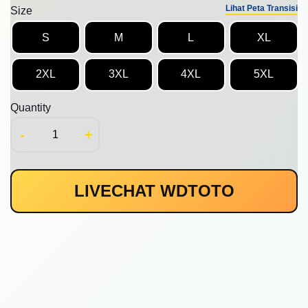
Lihat Peta Transisi
Size
S
M
L
XL
2XL
3XL
4XL
5XL
Quantity
-
+
LIVECHAT WDTOTO