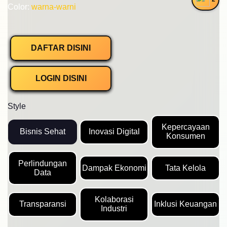
Color:
warna-warni
DAFTAR DISINI
LOGIN DISINI
Style
Kepercayaan
Bisnis Sehat
Inovasi Digital
Konsumen
Perlindungan
Dampak Ekonomi
Tata Kelola
Data
Kolaborasi
Transparansi
Inklusi Keuangan
Industri