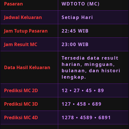
Pasaran
WDTOTO (MC)
Jadwal Keluaran
Setiap Hari
Jam Tutup Pasaran
22:45 WIB
Jam Result MC
23:00 WIB
Tersedia data result
harian, mingguan,
Data Hasil Keluaran
bulanan, dan histori
lengkap.
Prediksi MC 2D
12 • 27 • 45 • 89
Prediksi MC 3D
127 • 458 • 689
Prediksi MC 4D
1278 • 4589 • 6891