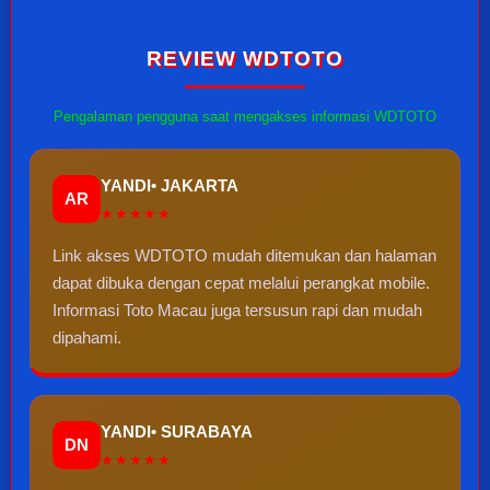
REVIEW WDTOTO
Pengalaman pengguna saat mengakses informasi WDTOTO
YANDI• JAKARTA
AR
★★★★★
Link akses WDTOTO mudah ditemukan dan halaman
dapat dibuka dengan cepat melalui perangkat mobile.
Informasi Toto Macau juga tersusun rapi dan mudah
dipahami.
YANDI• SURABAYA
DN
★★★★★