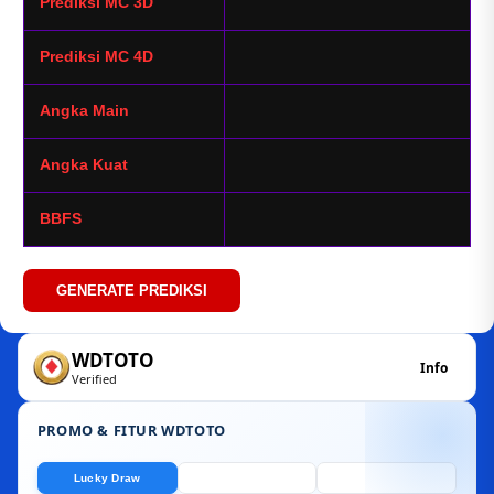
Prediksi MC 3D
Prediksi MC 4D
Angka Main
Angka Kuat
BBFS
GENERATE PREDIKSI
WDTOTO
Info
Verified
PROMO & FITUR WDTOTO
Lucky Draw
Togel Online
Toto Macau