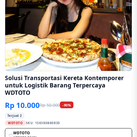
1/6
Solusi Transportasi Kereta Kontemporer
untuk Logistik Barang Terpercaya
WDTOTO
Rp 10.000
Rp 50.000
-90%
Terjual 2
WDTOTO
SKU:
1S83N0880RID
WDTOTO
💳