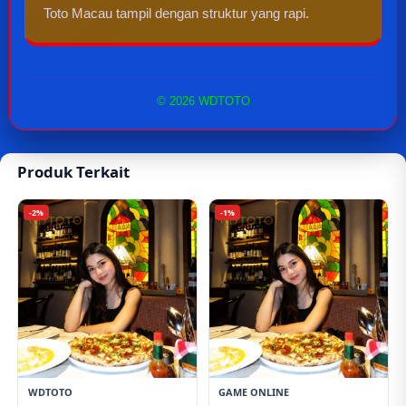
Toto Macau tampil dengan struktur yang rapi.
© 2026 WDTOTO
Produk Terkait
-2%
-1%
WDTOTO
GAME ONLINE