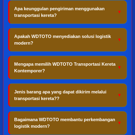
Apa keunggulan pengiriman menggunakan
▼
transportasi kereta?
Apakah WDTOTO menyediakan solusi logistik
▼
modern?
Mengapa memilih WDTOTO Transportasi Kereta
▼
Kontemporer?
Jenis barang apa yang dapat dikirim melalui
▼
transportasi kereta??
Bagaimana WDTOTO membantu perkembangan
▼
logistik modern?