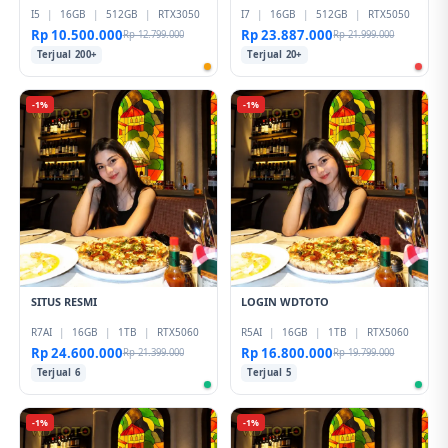
I5
|
16GB
|
512GB
|
RTX3050
I7
|
16GB
|
512GB
|
RTX5050
Rp 10.500.000
Rp 23.887.000
Rp 12.799.000
Rp 21.999.000
Terjual 200+
Terjual 20+
-1%
-1%
SITUS RESMI
LOGIN WDTOTO
R7AI
|
16GB
|
1TB
|
RTX5060
R5AI
|
16GB
|
1TB
|
RTX5060
Rp 24.600.000
Rp 16.800.000
Rp 21.399.000
Rp 19.799.000
Terjual 6
Terjual 5
-1%
-1%