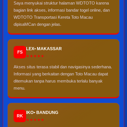
Saya menyukai struktur halaman WDTOTO karena
bagian link akses, informasi bandar togel online, dan
WDTOTO Transportasi Kereta Toto Macau
dipisaMCan dengan jelas.
LEX• MAKASSAR
FS
★★★★★
Akses situs terasa stabil dan navigasinya sederhana.
Informasi yang berkaitan dengan Toto Macau dapat
ditemukan tanpa harus membuka terlalu banyak
menu.
IKO• BANDUNG
RK
★★★★★